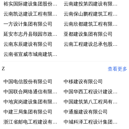
裕实国际建设集团股份有限公司
云南建投第四建设有限公司
云南凯达建设工程有限公司
云南保山鹏程建筑工程有限责任公司
一方设计集团有限公司
云南欣都建筑工程有限公司
延安市志丹县颐园市政工程有限责任公司
亚都建设集团有限公司
云南东辰建设有限公司
云南工程建设总承包股份有限公司
云南省宣威市城南建筑有限公司
Z
查看更多
中国电信股份有限公司
中移建设有限公司
中国联合网络通信有限公司
中国华西工程设计建设有限公司
中地寅岗建设集团有限公司
中国建筑第八工程局有限公司
中建三局集团有限公司
中通服建设有限公司
浙江省邮电工程建设有限公司
中城科泽工程设计集团有限责任公司