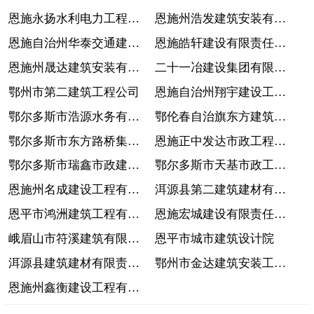
恩施永扬水利电力工程建设有限责任公司
恩施州浩发建筑安装有限责任公司
恩施自治州华泰交通建设有限公司
恩施皓轩建设有限责任公司
恩施州晟达建筑安装有限责任公司
二十一冶建设集团有限公司
鄂州市第二建筑工程公司
恩施自治州翔宇建设工程有限公司
鄂尔多斯市浩源水务有限责任公司
鄂伦春自治旗东方建筑安装工程有限责任公司
鄂尔多斯市东方路桥集团股份有限公司
恩施正中发达市政工程建设有限公司
鄂尔多斯市瑞鑫市政建设工程有限责任公司
鄂尔多斯市天基市政工程有限责任公司
恩施州名成建设工程有限公司
洱源县第二建筑建材有限责任公司
恩平市鸿洲建筑工程有限公司
恩施宏城建设有限责任公司
峨眉山市符溪建筑有限公司
恩平市城市建筑设计院
洱源县建筑建材有限责任公司
鄂州市金达建筑安装工程有限公司
恩施州鑫衡建设工程有限公司