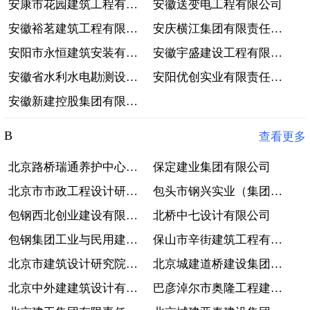
安康市花园建筑工程有限公司
安徽送变电工程有限公司
安徽裕茗建筑工程有限公司
安庆横江集团有限责任公司
安阳市永恒建筑安装有限责任公司
安徽宇盛建设工程有限公司
安徽省水利水电勘测设计研究总院股份有限公司
安阳优创实业有限责任公司
安徽新建控股集团有限公司
B
查看更多
北京路桥瑞通养护中心有限公司
保定建业集团有限公司
北京市市政工程设计研究总院有限公司
包头市钢兴实业（集团）工程修建有限公司
包钢西北创业建设有限公司
北桥中七设计有限公司
包钢集团工业与民用建筑工程有限公司
保山市辛街建筑工程有限责任公司
北京市建筑设计研究院股份有限公司
北京城建道桥建设集团有限公司
北京中外建建筑设计有限公司
巴彦淖尔市奥隆工程建设有限公司