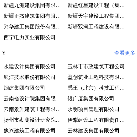
新疆九洲建设集团有限公司
新疆红星建设工程（集团）有限公司
新疆正杰建筑集团有限公司
新疆天宇建设工程集团有限责任公司
兴华建工集团股份有限公司
新疆双河工程建设有限责任公司
西宁电力实业有限公司
Y
查看更多
永建设计集团有限公司
玉林市市政建筑工程公司
银江技术股份有限公司
盈创筑业工程科技有限公司
烟建集团有限公司
禹王（北京）科技工程有限公司
云南省设计院集团有限公司
银广厦集团有限公司
云南景升建筑工程有限公司
永明项目管理有限公司
扬州市勘测设计研究院有限公司
伊犁建设工程有限责任公司
豫兴建筑工程有限公司
云林建设集团有限公司