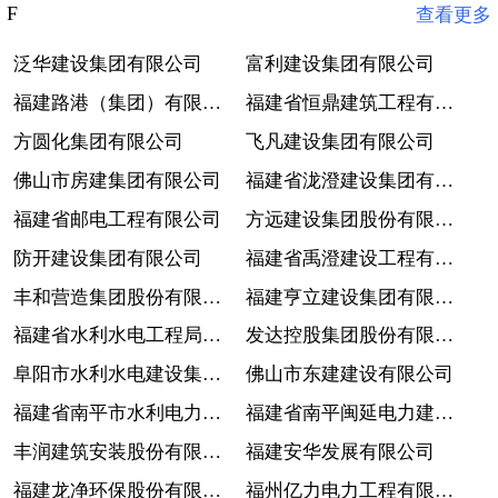
F
查看更多
泛华建设集团有限公司
富利建设集团有限公司
福建路港（集团）有限公司
福建省恒鼎建筑工程有限公司
方圆化集团有限公司
飞凡建设集团有限公司
佛山市房建集团有限公司
福建省泷澄建设集团有限公司
福建省邮电工程有限公司
方远建设集团股份有限公司
防开建设集团有限公司
福建省禹澄建设工程有限公司
丰和营造集团股份有限公司
福建亨立建设集团有限公司
福建省水利水电工程局有限公司
发达控股集团股份有限公司
阜阳市水利水电建设集团有限公司
佛山市东建建设有限公司
福建省南平市水利电力工程处
福建省南平闽延电力建设有限公司
丰润建筑安装股份有限公司
福建安华发展有限公司
福建龙净环保股份有限公司
福州亿力电力工程有限公司