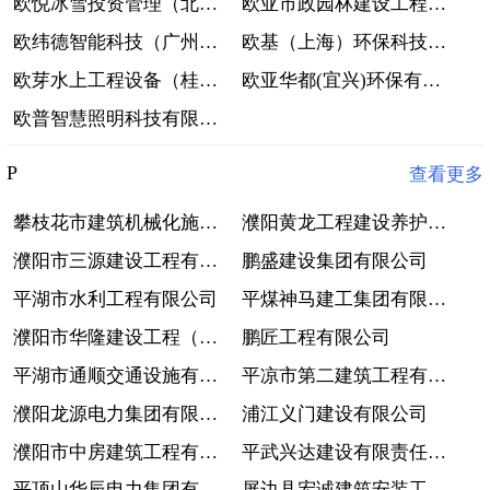
欧悦冰雪投资管理（北京）有限公司
欧亚市政园林建设工程（吉林）有限公司
欧纬德智能科技（广州）有限公司
欧基（上海）环保科技有限公司
欧芽水上工程设备（桂林）有限公司
欧亚华都(宜兴)环保有限公司
欧普智慧照明科技有限公司
P
查看更多
攀枝花市建筑机械化施工有限公司
濮阳黄龙工程建设养护有限公司
濮阳市三源建设工程有限公司
鹏盛建设集团有限公司
平湖市水利工程有限公司
平煤神马建工集团有限公司
濮阳市华隆建设工程（集团）有限公司
鹏匠工程有限公司
平湖市通顺交通设施有限公司
平凉市第二建筑工程有限公司
濮阳龙源电力集团有限公司
浦江义门建设有限公司
濮阳市中房建筑工程有限公司
平武兴达建设有限责任公司
平顶山华辰电力集团有限公司
屏边县宏诚建筑安装工程有限责任公司