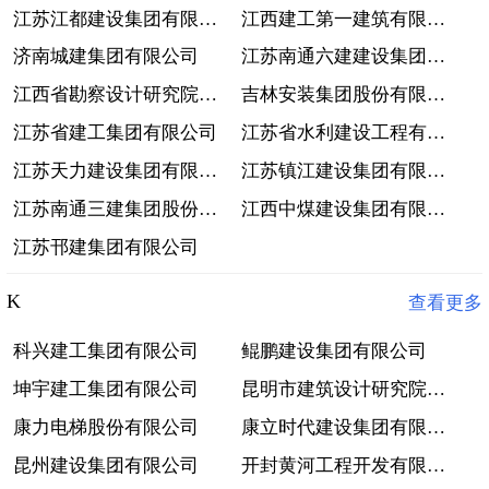
江苏江都建设集团有限公司
江西建工第一建筑有限责任公司
济南城建集团有限公司
江苏南通六建建设集团有限公司
江西省勘察设计研究院有限公司
吉林安装集团股份有限公司
江苏省建工集团有限公司
江苏省水利建设工程有限公司
江苏天力建设集团有限公司
江苏镇江建设集团有限公司
江苏南通三建集团股份有限公司
江西中煤建设集团有限公司
江苏邗建集团有限公司
K
查看更多
科兴建工集团有限公司
鲲鹏建设集团有限公司
坤宇建工集团有限公司
昆明市建筑设计研究院股份有限公司
康力电梯股份有限公司
康立时代建设集团有限公司
昆州建设集团有限公司
开封黄河工程开发有限公司