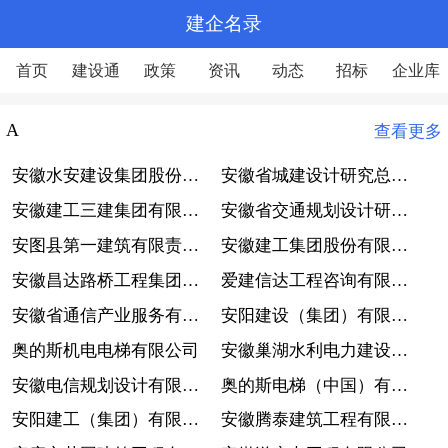
建企名录
首页
建设通
政策
资讯
动态
招标
企业库
A
查看更多
安徽水安建设集团股份有限公司
安徽省城建设计研究总院股份有限公司
安徽建工三建集团有限公司
安徽省交通规划设计研究总院股份有限公司
安图县第一建筑有限责任公司
安徽建工集团股份有限公司
安徽昌达路桥工程集团有限公司
爱建信达工程咨询有限公司
安徽省通信产业服务有限公司
安阳建设（集团）有限责任公司
奥的斯机电电梯有限公司
安徽巢湖水利电力建设集团有限公司
安徽电信规划设计有限责任公司
奥的斯电梯（中国）有限公司
安阳建工（集团）有限责任公司
安徽腾泰建筑工程有限公司