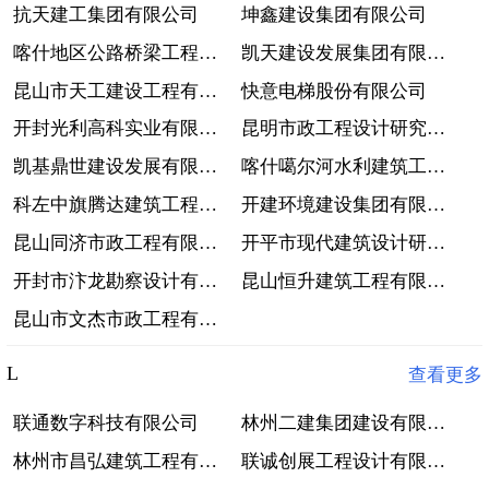
抗天建工集团有限公司
坤鑫建设集团有限公司
喀什地区公路桥梁工程有限责任公司
凯天建设发展集团有限公司
昆山市天工建设工程有限公司
快意电梯股份有限公司
开封光利高科实业有限责任公司
昆明市政工程设计研究院（集团）有限公司
凯基鼎世建设发展有限公司
喀什噶尔河水利建筑工程有限公司
科左中旗腾达建筑工程有限公司
开建环境建设集团有限公司
昆山同济市政工程有限公司
开平市现代建筑设计研究院
开封市汴龙勘察设计有限公司
昆山恒升建筑工程有限公司
昆山市文杰市政工程有限公司
L
查看更多
联通数字科技有限公司
林州二建集团建设有限公司
林州市昌弘建筑工程有限公司
联诚创展工程设计有限公司