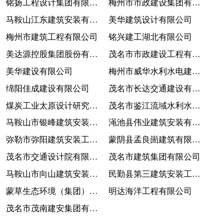
铭扬工程设计集团有限公司
梅州市市政建设集团有限公司
马鞍山江东建筑安装有限责任公司
美华建筑设计有限公司
梅州市建筑工程有限公司
铭兴建工湖北有限公司
美达源控股集团股份有限公司
茂名市市政建设工程有限公司
美华建设有限公司
梅州市威华水利水电建设工程有限公司
绵阳佳成建设有限公司
茂名市长达交通建设有限公司
煤炭工业太原设计研究院集团有限公司
茂名市鉴江流域水利水电建筑安装工程有限公司
马鞍山市银峰建筑安装工程有限公司
渑池县伟业建筑安装有限公司
弥勒市弥阳建筑安装工程公司
蒙阴县孟良崮建筑有限责任公司
茂名市交通设计院有限公司
茂名市建筑集团有限公司
马鞍山市向山建筑安装有限公司
民勤县第三建筑安装工程有限责任公司
蒙草生态环境（集团）股份有限公司
明达海洋工程有限公司
茂名市茂南建安集团有限公司