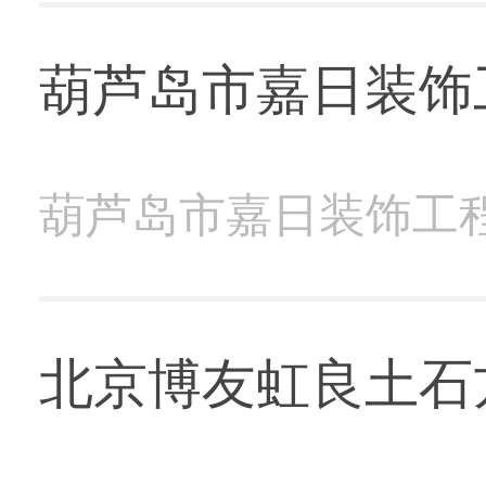
葫芦岛市嘉日装饰
葫芦岛市嘉日装饰工
北京博友虹良土石